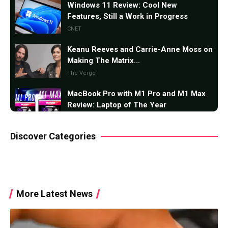
Windows 11 Review: Cool New
Features, Still a Work in Progress
CNET
Keanu Reeves and Carrie-Anne Moss on
Making The Matrix...
The Verge
MacBook Pro with M1 Pro and M1 Max
Review: Laptop of The Year
The Verge
Discover Categories
Windows 11: An Overhaul in Progress
The Verge
Google Pixel 6 and 6 Pro Hands-on: Big
Screens, Big Ambitions, Small Price
More Latest News
The Verge